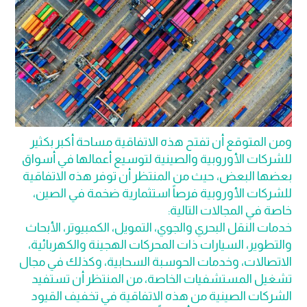
ومن المتوقع أن تفتح هذه الاتفاقية مساحة أكبر بكثير
للشركات الأوروبية والصينية لتوسيع أعمالها في أسواق
بعضها البعض، حيث من المنتظر أن توفر هذه الاتفاقية
للشركات الأوروبية فرصاً استثمارية ضخمة في الصين،
خاصة في المجالات التالية:
خدمات النقل البحري والجوي، التمويل، الكمبيوتر، الأبحاث
والتطوير، السيارات ذات المحركات الهجينة والكهربائية،
الاتصالات، وخدمات الحوسبة السحابية، وكذلك في مجال
تشغيل المستشفيات الخاصة، من المنتظر أن تستفيد
الشركات الصينية من هذه الاتفاقية في تخفيف القيود