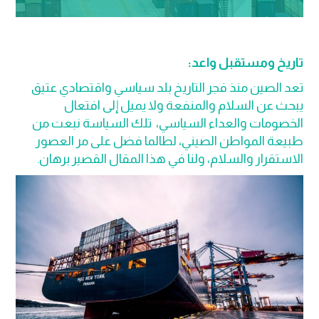
تاريخ ومستقبل واعد:
تعد الصين منذ فجر التاريخ بلد سياسي واقتصادي عتيق
يبحث عن السلام والمنفعة ولا يميل إلى افتعال
الخصومات والعداء السياسي، تلك السياسة نبعت من
طبيعة المواطن الصيني، لطالما فضل على مر العصور
الاستقرار والسلام، ولنا في هذا المقال القصير برهان.