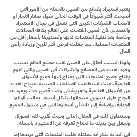
يعتبر استيراد بضائع من الصين بالجملة من الأمور التي
أصبحت أكثر شيوعاً في الوقت الحالي سواء صغار التجار أو
لأصحاب الشركات الكبرى التي تعمل في مجال الاستيراد
والتصدير، لأن الصين انفتحت على العالم بكافة المجالات
وخاصةً بعد تنفيذ المنتجات لديها وتصديرها بأسعار أقل من
المنتجات المحلية، مما جعلت فرص أكبر للربح وزيادة رأس
المال.
ولهذا السبب أطلق على الصين لقب مصنع العالم بسبب
وجود العديد من المصانع والشركات في الصين والتي تقوم
بإنتاج جميع المنتجات التي يحتاج إليها جميع الأسواق
العالمية، حيث استطاعت الصناعات الصينية اجتياح العديد
من الأسواق العالمية والعربية في وقت قصير جداً، ويعود هذا
النجاح طرق تسويق منتجاتها بشكل أبسط، بجانب ألوانها
الجذابة، وإضافة إلى ذلك أن أسعارها التي في متناول الجميع.
وسنتناول ذلك في المقال التالي بحيث نُقرب لك الصورة،
ونجعل بين يديك ما تحتاج تعرفه عن الاستيراد بالجملة.
في البداية تذكر أنه يمكنك طلب المنتجات التي تريدها إما