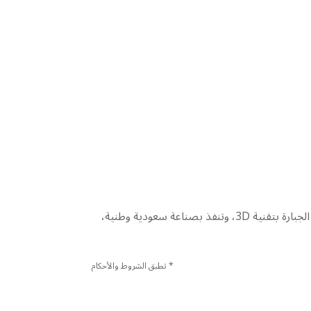
تعزيزاً للإمكانات المحلّية وتعظيم الفائدة من القوة الشرائية الوطنية لبناء اقتصاد قوي ومستدام، نقوم بتنفيذ عينة لأفكارك الجبارة بتقنية 3D، وتنفذ بصناعة سعودية وطنية،
* تطبق الشروط والأحكام