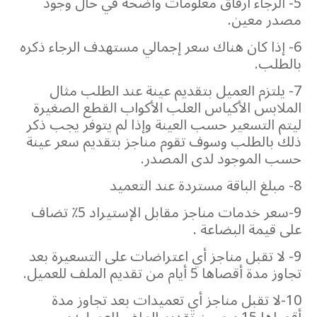
5- الرجاء ارفاق معلومات واضحة في حال وجود
مصدر معين.
6- إذا كان هناك سعر إجمالي مستهدف الرجاء ذكره
بالطلب.
7- يلتزم العميل بتقديم عينة عند الطلب مثال
الملابس الأكياس العلب الأكواب القطع الصغيرة
ليتم التسعير حسب العينة وإذا لم يتوفر يجب ذكر
ذلك بالطلب وسوف تقوم مناجز بتقديم سعر عينة
حسب الموجود لدى المصدر.
8- مبلغ الباقة مستردة عند التعميد
9-سعر خدمات مناجز مقابل الإستيراد 5٪؜ تضاف
على قيمة البضاعة .
9- لا تقبل مناجز أي اعتراضات على التسعيرة بعد
تجاوز مدة أقصاها 5 أيام من تقديم الملف للعميل.
10-لا تقبل مناجز أي تعميدات بعد تجاوز مدة