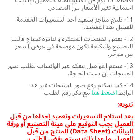
أقصاها 15 يوم من تقديم الملف للعميل؛ بسبب
احتمالية تغير الأسعار من المصادر.
11- تلتزم مناجز بتنفيذ أحد التسعيرات المقدمة
للعميل بعد التعميد.
12- بعض المنتجات المبتكرة والنادرة تحتاج قالب
للتصنيع والتكلفة تكون موضحة في عرض السعر
من مناجز.
13- سيتم التواصل معكم عبر الواتساب لطلب صور
المنتجات إن دعت الحاجة.
14- كما يمكنم رفع صور المنتحات عبر هذا
الرابط
اضغط هنا
مع ذكر رقم الطلب
تنويه:
بعد استلام التسعيرات وتعميد إحداها من قبل
العميل يجب التوقيع على عينة التصنيع أو ورقة
البيانات (Data Sheet) للمنتج من قبل
العميل. ما عدا ذلك سيتم رفض الطلب.